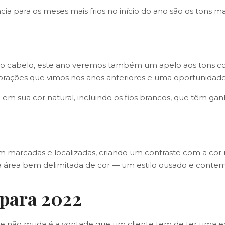
ia para os meses mais frios no início do ano são os tons ma
 do cabelo, este ano veremos também um apelo aos tons c
orações que vimos nos anos anteriores e uma oportunidade 
em sua cor natural, incluindo os fios brancos, que têm g
 marcadas e localizadas, criando um contraste com a cor
uma área bem delimitada de cor — um estilo ousado e cont
 para 2022
que não muda é a vontade que um cliente tem de ter uma exp