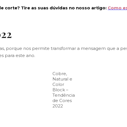
de corte? Tire as suas dúvidas no nosso artigo:
Como es
022
s, porque nos permite transformar a mensagem que a pessoa
es para este ano.
Cobre,
Natural e
Color
Block –
Tendência
de Cores
2022