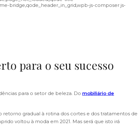
eme-bridge,qode_header_in_grid,wpb-js-composer js-
erto para o seu sucesso
dências para o setor de beleza. Do
mobiliário de
retorno gradual à rotina dos cortes e dos tratamentos de
prido voltou à moda em 2021. Mas será que isto irá