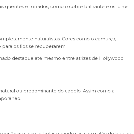
is quentes e torrados, como o cobre brilhante e os loiros
ompletamente naturalistas. Cores como o camurça,
para os fios se recuperarem.
anhado destaque até mesmo entre atrizes de Hollywood
 natural ou predominante do cabelo. Assim como a
emporâneo.
eriência cinco estrelas quando vai a um salão de beleza.