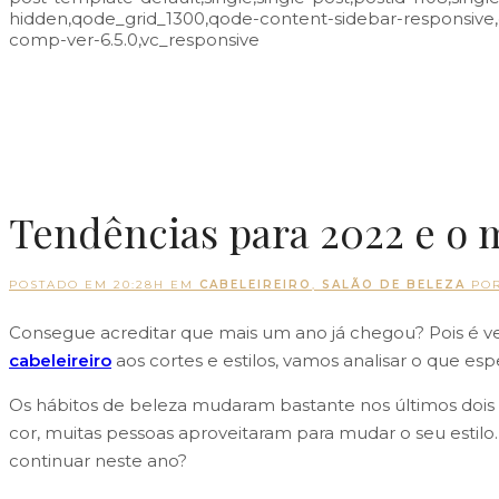
hidden,qode_grid_1300,qode-content-sidebar-responsive
comp-ver-6.5.0,vc_responsive
Tendências para 2022 e o m
POSTADO EM 20:28H
EM
CABELEIREIRO
,
SALÃO DE BELEZA
PO
Consegue acreditar que mais um ano já chegou? Pois é ver
cabeleireiro
aos cortes e estilos, vamos analisar o que es
Os hábitos de beleza mudaram bastante nos últimos dois 
cor, muitas pessoas aproveitaram para mudar o seu estilo
continuar neste ano?