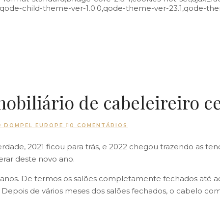
,qode-child-theme-ver-1.0.0,qode-theme-ver-23.1,qode-th
obiliário de cabeleireiro c
R
DOMPEL EUROPE
0 COMENTÁRIOS
dade, 2021 ficou para trás, e 2022 chegou trazendo as ten
perar deste novo ano.
anos. De termos os salões completamente fechados até ao 
. Depois de vários meses dos salões fechados, o cabelo com