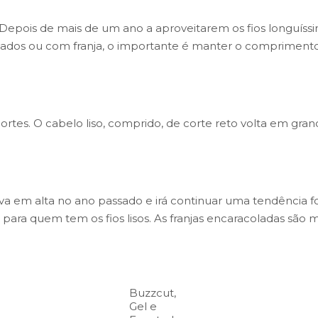
 Depois de mais de um ano a aproveitarem os fios longuíss
eados ou com franja, o importante é manter o comprimento
ortes. O cabelo liso, comprido, de corte reto volta em gran
ava em alta no ano passado e irá continuar uma tendência 
para quem tem os fios lisos. As franjas encaracoladas são 
Buzzcut,
Gel e