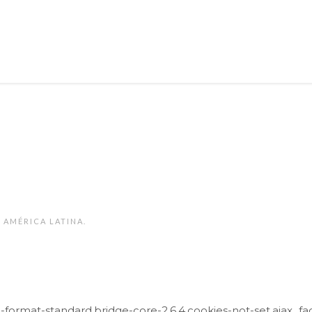
 AMÉRICA LATINA.
le-format-standard,bridge-core-2.6.4,cookies-not-set,ajax_f