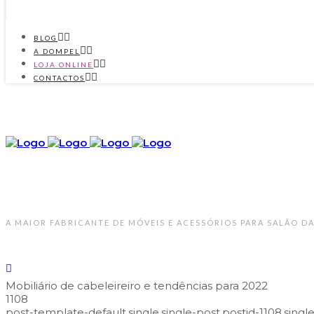
BLOG
A DOMPEL
LOJA ONLINE
CONTACTOS
A MAIOR FABRICANTE DE MÓVEIS E ACESSÓRIOS PARA SALÃO DA
Mobiliário de cabeleireiro e tendências para 2022
1108
post-template-default,single,single-post,postid-1108,sing