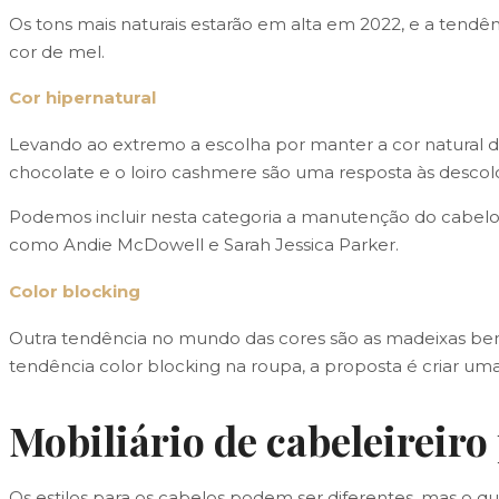
Os tons mais naturais estarão em alta em 2022, e a tendênc
cor de mel.
Cor hipernatural
Levando ao extremo a escolha por manter a cor natural
chocolate e o loiro cashmere são uma resposta às descol
Podemos incluir nesta categoria a manutenção do cabelo 
como Andie McDowell e Sarah Jessica Parker.
Color blocking
Outra tendência no mundo das cores são as madeixas bem
tendência color blocking na roupa, a proposta é criar 
Mobiliário de cabeleireiro
Os estilos para os cabelos podem ser diferentes, mas o 