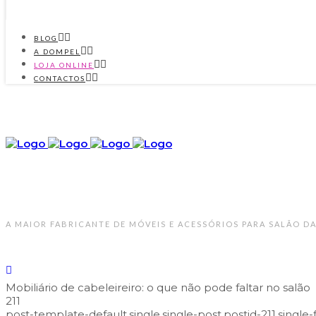
BLOG
A DOMPEL
LOJA ONLINE
CONTACTOS
A MAIOR FABRICANTE DE MÓVEIS E ACESSÓRIOS PARA SALÃO DA
Mobiliário de cabeleireiro: o que não pode faltar no salão
211
post-template-default,single,single-post,postid-211,singl