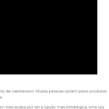
rio de cabeleireiro. Muitas pessoas optam pelos produtos
a.
zo, esta acaba por ser a opção mais estratégica, uma vez