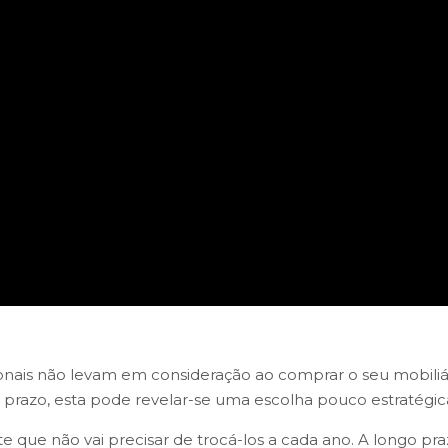
ionais não levam em consideração ao comprar o seu mobiliá
prazo, esta pode revelar-se uma escolha pouco estratégic
e que não vai precisar de trocá-los a cada ano. A longo pra