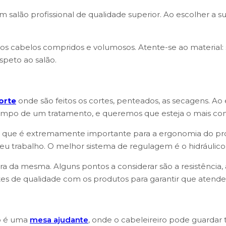
 salão profissional de qualidade superior. Ao escolher a s
s cabelos compridos e volumosos. Atente-se ao material: se
speto ao salão.
orte
onde são feitos os cortes, penteados, as secagens. A
 tempo de um tratamento, e queremos que esteja o mais conf
que é extremamente importante para a ergonomia do produt
seu trabalho. O melhor sistema de regulagem é o hidráuli
a da mesma. Alguns pontos a considerar são a resistência, 
stes de qualidade com os produtos para garantir que atend
ão é uma
mesa ajudante
, onde o cabeleireiro pode guardar