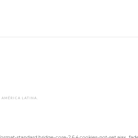
 AMÉRICA LATINA.
e-format-standard,bridge-core-2.6.4,cookies-not-set,ajax_fa