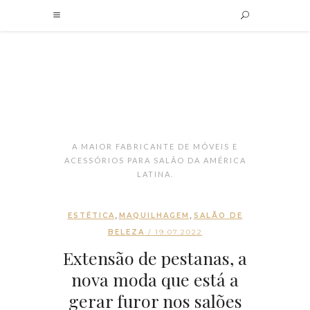
A MAIOR FABRICANTE DE MÓVEIS E
ACESSÓRIOS PARA SALÃO DA AMÉRICA
LATINA.
,
,
ESTÉTICA
MAQUILHAGEM
SALÃO DE
BELEZA
/ 19.07.2022
Extensão de pestanas, a
nova moda que está a
gerar furor nos salões