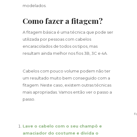
modelados.
Como fazer a fitagem?
A fitagem básica é uma técnica que pode ser
utilizada por pessoas com cabelos
encaracolados de todos os tipos, mas
resultam ainda melhor nos fios 3B, 3C e 4A.
Cabelos com pouco volume podem não ter
um resultado muito bem conseguido com a
fitagem. Neste caso, existem outras técnicas
mais apropriadas. Vamos então ver o passo a
passo.
Fo
Lave o cabelo com o seu champô e
amaciador do costume e divida o