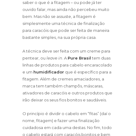
saber o que é a fitagem – ou pode já ter
ouvido falar, mas ainda não percebeu muito
bem. Mas não se assuste, a fitagem é
simplesmente uma técnica de finalização
para caracóis que pode ser feita de maneira
bastante simples, na sua própria casa.
A técnica deve ser feita com um creme para
pentear, ou
leave in
. A
Pure Brasil
tem duas
linhas de produtos para cabelo encaracolado
e um
humidificador
que é específico para a
fitagem. Além de cremes amaciadores, a
marca tem também champôs, máscaras,
ativadores de caracóis e outros produtos que
irão deixar os seus fios bonitos e saudáveis.
O princípio é dividir o cabelo em “fitas” (daí o
nome, fitagem) e fazer uma finalização
cuidadosa em cada uma destas. No fim, todo
o cabelo estará com caracóis bonitos e bem