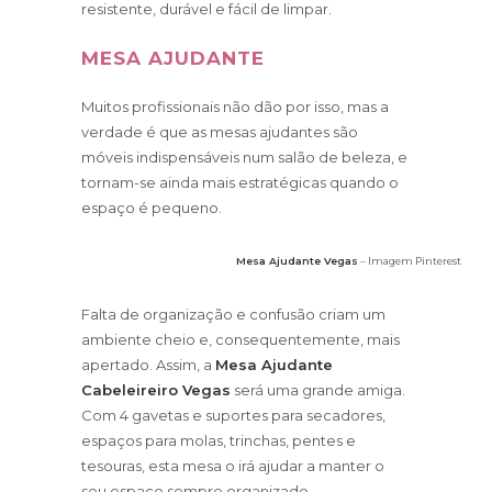
resistente, durável e fácil de limpar.
MESA AJUDANTE
Muitos profissionais não dão por isso, mas a
verdade é que as mesas ajudantes são
móveis indispensáveis num salão de beleza, e
tornam-se ainda mais estratégicas quando o
espaço é pequeno.
Mesa Ajudante Vegas
– Imagem Pinterest
Falta de organização e confusão criam um
ambiente cheio e, consequentemente, mais
apertado. Assim, a
Mesa Ajudante
Cabeleireiro Vegas
será uma grande amiga.
Com 4 gavetas e suportes para secadores,
espaços para molas, trinchas, pentes e
tesouras, esta mesa o irá ajudar a manter o
seu espaço sempre organizado.