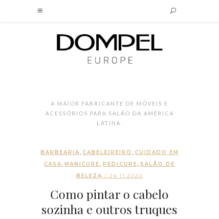
A MAIOR FABRICANTE DE MÓVEIS E
ACESSÓRIOS PARA SALÃO DA AMÉRICA
LATINA.
,
,
BARBEARIA
CABELEIREIRO
CUIDADO EM
,
,
,
CASA
MANICURE
PEDICURE
SALÃO DE
BELEZA
/ 24.11.2020
Como pintar o cabelo
sozinha e outros truques